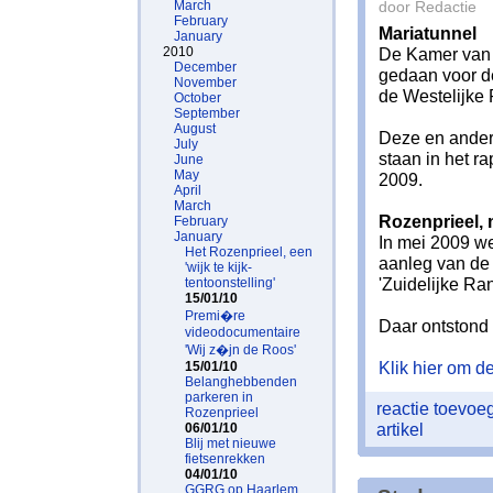
March
door Redactie
February
Mariatunnel
January
2010
De Kamer van 
December
gedaan voor de
November
de Westelijke
October
September
August
Deze en ander
July
staan in het rap
June
May
2009.
April
March
Rozenprieel, 
February
January
In mei 2009 we
Het Rozenprieel, een
aanleg van de 
'wijk te kijk-
'Zuidelijke R
tentoonstelling'
15/01/10
Premi�re
Daar ontstond 
videodocumentaire
'Wij z�jn de Roos'
Klik hier om de 
15/01/10
Belanghebbenden
parkeren in
reactie toevo
Rozenprieel
artikel
06/01/10
Blij met nieuwe
fietsenrekken
04/01/10
GGRG op Haarlem