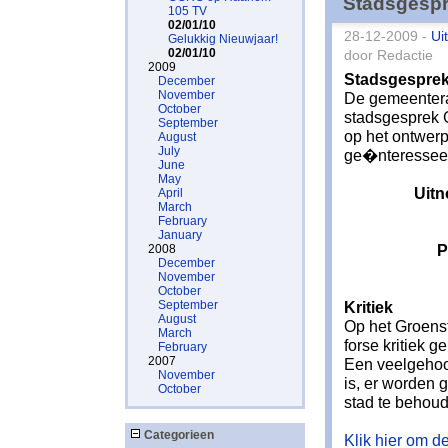
Stadsgespr
105 TV
02/01/10
28-12-2009 -
Ui
Gelukkig Nieuwjaar!
02/01/10
door Redactie
2009
Stadsgespre
December
November
De gemeentera
October
stadsgesprek G
September
op het ontwerp
August
July
ge�nteressee
June
May
Uitn
April
March
February
January
P
2008
December
November
October
September
Kritiek
August
Op het Groenst
March
forse kritiek 
February
2007
Een veelgehoor
November
is, er worden
October
stad te behou
Categorieen
Klik hier om de 