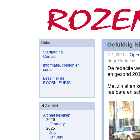
Links
Gelukkig N
Startpagina
2-1-2010 -
Open
Contact
door Redactie
Informatie, colofon en
De redactie we
contact
en gezond 201
Lees hier de
ROOSKLEURIG
Met z'n allen 
leefbare en sc
Archief
Archief bekijken
2026
February
2025
July
January