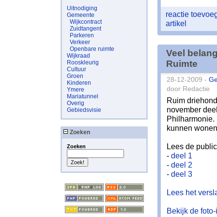
Uitnodiging
reactie toevo
Gemeente
Wijkcontract
artikel
Zuidtangent
Parkeren
Verkeer
Openbare ruimte
Veel belan
Wijkraad
Ruimte
Rooskleurig
Cultuur
Groen
28-12-2009 -
Ge
Kinderen
door Redactie
Ymere
Mariatunnel
Ruim driehond
Overig
november deel
Gebiedsvisie
Philharmonie.
kunnen wonen in
Zoeken
Lees de publi
Zoeken
-
deel 1
-
deel 2
-
deel 3
Lees het vers
Bekijk de foto