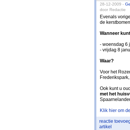
28-12-2009 -
Ge
door Redactie
Evenals vorig
de kerstbomen
Wanneer kunt
- woensdag 6 j
- vrijdag 8 jan
Waar?
Voor het Rozenp
Frederikspark,
Ook kunt u ou
met het huisv
Spaarnelande
Klik hier om de 
reactie toevo
artikel