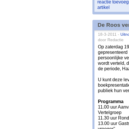
reactie toevoe
artikel
De Roos ver
18-3-2011 -
Uitn
door Redactie
Op zaterdag 19
gepresenteerd 
persoonlijke 
wordt verteld, 
de periode, Haa
U kunt deze le
boekpresentati
publiek hun ver
Programma
11.00 uur Aanv
Vertelgroep
11.30 uur Rond
13.00 uur Gast
vroeger"