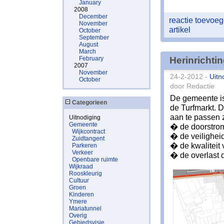
January
2008
December
reactie toevoe
November
artikel
October
September
August
March
February
Herinrichti
2007
November
24-2-2012 -
Uitn
October
door Redactie
De gemeente is
Categorieen
de Turfmarkt. 
aan te passen 
Uitnodiging
Gemeente
� de doorstrom
Wijkcontract
� de veiligheid
Zuidtangent
� de kwaliteit 
Parkeren
Verkeer
� de overlast d
Openbare ruimte
Wijkraad
Rooskleurig
Cultuur
Groen
Kinderen
Ymere
Mariatunnel
Overig
Gebiedsvisie