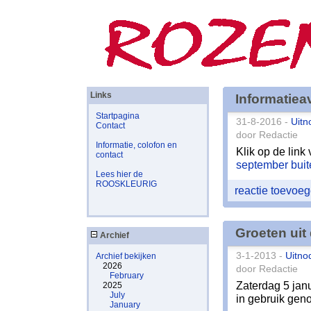
Links
Informatiea
Startpagina
31-8-2016 -
Uitn
Contact
door Redactie
Informatie, colofon en
Klik op de link
contact
september buit
Lees hier de
ROOSKLEURIG
reactie toevoe
Groeten uit
Archief
3-1-2013 -
Uitno
Archief bekijken
2026
door Redactie
February
Zaterdag 5 janu
2025
July
in gebruik gen
January