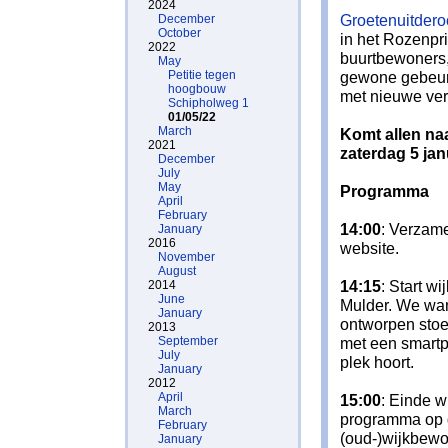
2024
Groetenuitdero
December
October
in het Rozenpr
2022
buurtbewoners, 
May
Petitie tegen
gewone gebeurt
hoogbouw
met nieuwe ver
Schipholweg 1
01/05/22
March
Komt allen naa
2021
zaterdag 5 jan
December
July
May
Programma
April
February
14:00
: Verzame
January
2016
website.
November
August
14:15
: Start w
2014
June
Mulder. We wan
January
ontworpen stoe
2013
September
met een smartph
July
plek hoort.
January
2012
April
15:00
: Einde w
March
programma op d
February
(oud-)wijkbewo
January