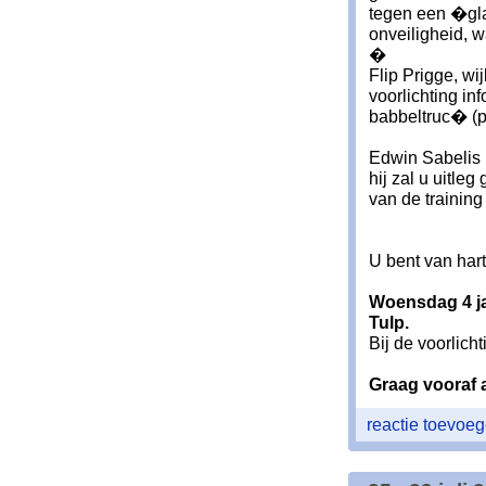
tegen een �gl
onveiligheid, w
�
Flip Prigge, wi
voorlichting i
babbeltruc� (p
Edwin Sabelis 
hij zal u uitle
van de trainin
U bent van har
Woensdag 4 ja
Tulp.
Bij de voorlic
Graag vooraf 
reactie toevoe