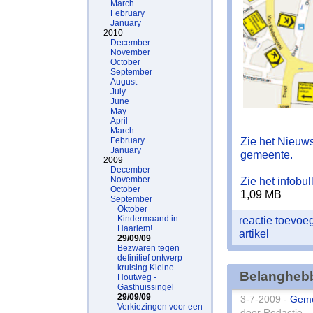
March
February
January
2010
December
November
October
September
August
July
June
May
April
March
Zie het Nieuws
February
January
gemeente.
2009
December
November
Zie het infobu
October
1,09 MB
September
Oktober =
Kindermaand in
reactie toevo
Haarlem!
artikel
29/09/09
Bezwaren tegen
definitief ontwerp
kruising Kleine
Belanghebb
Houtweg -
Gasthuissingel
29/09/09
3-7-2009 -
Gem
Verkiezingen voor een
door Redactie