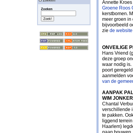
Zoeken
Annette Kroes 
Groene Roos 
Zoeken
kerstbomen. Me
meer groen in
bijvoorbeeld o
zie
de websit
ONVEILIGE 
Hans Vriend (
deze groep ond
waar nodig is.
poort geregeld
aanmelden voo
van de gemee
AANPAK PAL
WIM JONKER
Chantal Verbur
verschillende 
te pakken. Ook
liggend terrei
Haarlem) legde
gaan bouwen. 