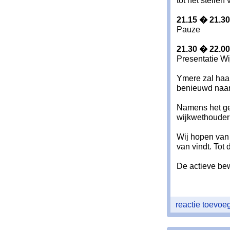
tot het stelle
21.15 � 21.30
Pauze
21.30 � 22.00
Presentatie Wi
Ymere zal haar
benieuwd naar 
Namens het ge
wijkwethouder 
Wij hopen van 
van vindt. Tot 
De actieve be
reactie toevo