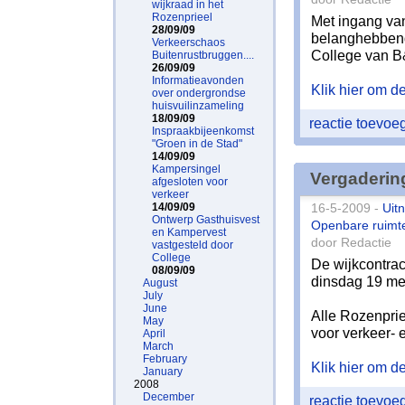
wijkraad in het
Rozenprieel
Met ingang van
28/09/09
belanghebbende
Verkeerschaos
College van B
Buitenrustbruggen....
26/09/09
Informatieavonden
Klik hier om de 
over ondergrondse
huisvuilinzameling
18/09/09
reactie toevo
Inspraakbijeenkomst
"Groen in de Stad"
14/09/09
Kampersingel
Vergaderin
afgesloten voor
verkeer
14/09/09
16-5-2009 -
Uit
Ontwerp Gasthuisvest
Openbare ruimt
en Kampervest
door Redactie
vastgesteld door
College
De wijkcontra
08/09/09
dinsdag 19 mei
August
July
June
Alle Rozenpri
May
voor verkeer- 
April
March
February
Klik hier om de 
January
2008
December
reactie toevo