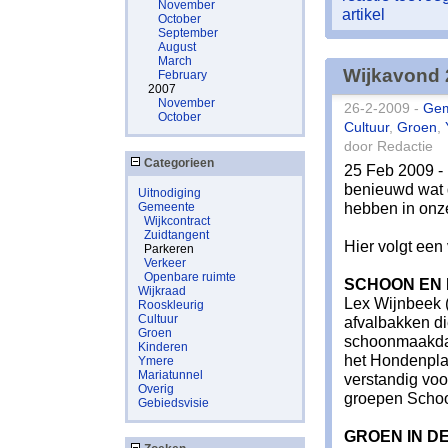
November
artikel
October
September
August
March
Wijkavond 
February
2007
November
26-2-2009 -
Ge
October
Cultuur
,
Groen
,
door Redactie
Categorieen
25 Feb 2009 -
benieuwd wat 
Uitnodiging
hebben in onz
Gemeente
Wijkcontract
Zuidtangent
Hier volgt een
Parkeren
Verkeer
Openbare ruimte
SCHOON EN
Wijkraad
Lex Wijnbeek 
Rooskleurig
Cultuur
afvalbakken di
Groen
schoonmaakdag
Kinderen
het Hondenplan
Ymere
Mariatunnel
verstandig vo
Overig
groepen Schoo
Gebiedsvisie
GROEN IN DE