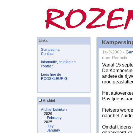
Links
Kampersing
Startpagina
14-9-2009 -
Ge
Contact
door Redactie
Informatie, colofon en
Vanaf 15 sept
contact
De Kampersing
Lees hier de
andere de rij
ROOSKLEURIG
rood geasfalte
Het autoverkee
Paviljoenslaan
Archief
Fietsers worde
Archief bekijken
2026
naar het Zuide
February
2025
July
Omdat tijdens 
January
geparkeerd kan