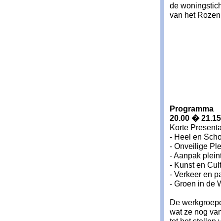
de woningstic
van het Rozenp
Programma
20.00 � 21.15
Korte Present
- Heel en Sch
- Onveilige Pl
- Aanpak plein
- Kunst en Cul
- Verkeer en p
- Groen in de
De werkgroepen
wat ze nog van