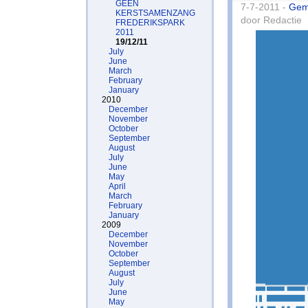
GEEN
7-7-2011 -
Gem
KERSTSAMENZANG
door Redactie
FREDERIKSPARK
2011
19/12/11
July
June
March
February
January
2010
December
November
October
September
August
July
June
May
April
March
February
January
2009
December
November
October
September
August
July
June
May