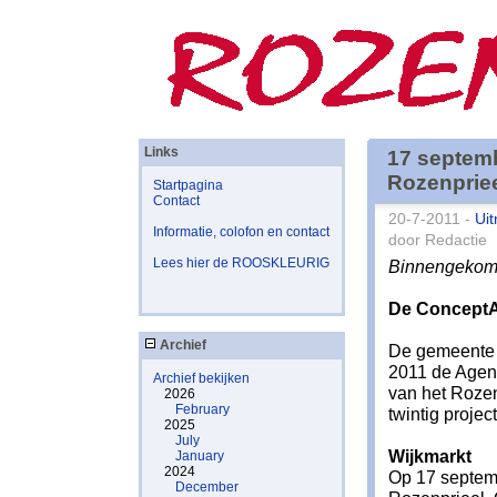
Links
17 septemb
Rozenpriee
Startpagina
Contact
20-7-2011 -
Uit
Informatie, colofon en contact
door Redactie
Lees hier de ROOSKLEURIG
Binnengekome
De ConceptA
Archief
De gemeente 
2011 de Agen
Archief bekijken
van het Rozen
2026
February
twintig proje
2025
July
Wijkmarkt
January
2024
Op 17 septemb
December