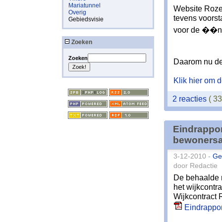
Mariatunnel
Website Rozen
Overig
tevens voorst
Gebiedsvisie
voor de ��n, 
Zoeken
Zoeken
Daarom nu de 
Klik hier om de
2 reacties
( 3
Eindrappor
bewonersa
3-12-2010 -
Ge
door Redactie
De behaalde r
het wijkcontr
Wijkcontract
Eindrappor