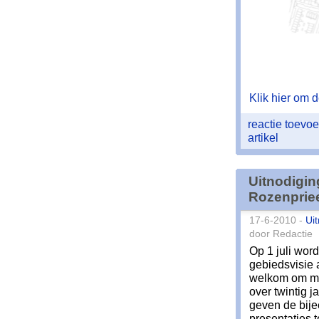
Klik hier om de
reactie toev
artikel
Uitnodigin
Rozenprie
17-6-2010 -
Ui
door Redactie
Op 1 juli wor
gebiedsvisie 
welkom om mee
over twintig 
geven de bije
presentaties 