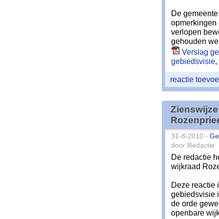
De gemeente H
opmerkingen e
verlopen bewo
gehouden wer
Verslag ge
gebiedsvisie
,
reactie toev
Zienswijze
Rozenprie
31-8-2010 -
Ge
door Redactie
De redactie h
wijkraad Roze
Deze reactie 
gebiedsvisie 
de orde gewee
openbare wijk