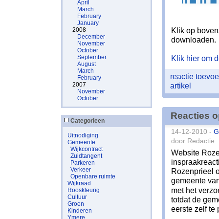
April
March
February
January
Klik op bove
2008
December
downloaden.
November
October
September
Klik hier om de
August
March
reactie toev
February
2007
artikel
November
October
Reacties o
Categorieen
14-12-2010 -
G
Uitnodiging
door Redactie
Gemeente
Wijkcontract
Website Rozen
Zuidtangent
inspraakreact
Parkeren
Verkeer
Rozenprieel 
Openbare ruimte
gemeente van
Wijkraad
met het verz
Rooskleurig
Cultuur
totdat de gem
Groen
eerste zelf te
Kinderen
Ymere