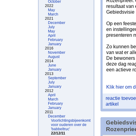
Rozenprieel.
October
resultaat van 
2022
May
Gebiedsvisie
March
2021
December
Op een feeste
July
en instellinge
May
presenteren me
April
February
January
Zo kunnen b
2016
van wat er all
November
August
De bewoners 
2014
deze dag reag
June
een actieve r
January
2013
September
July
Klik hier om de
January
2012
April
reactie toev
March
artikel
February
January
2011
December
Voorlichtingsbijeenkomt
Gebiedsvis
voor ouderen over de
Rozenpriee
'babbeltruc'
22/12/11