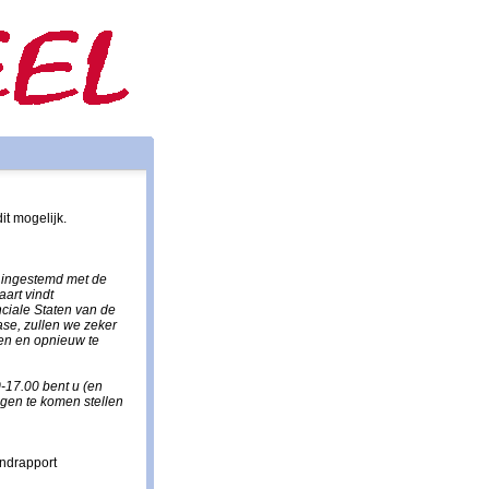
it mogelijk.
 ingestemd met de
aart vindt
ciale Staten van de
ase, zullen we zeker
en en opnieuw te
-17.00 bent u (en
gen te komen stellen
indrapport