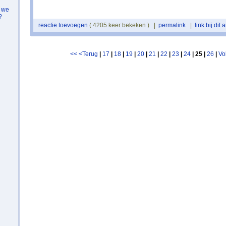
n we
?
reactie toevoegen
( 4205 keer bekeken ) |
permalink
|
link bij dit a
<<
<Terug
|
17
|
18
|
19
|
20
|
21
|
22
|
23
|
24
| 25 |
26
|
Vo