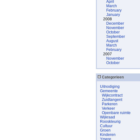
April
March
February
January
2008
December
November
October
September
August
March
February
2007
November
October
Categorieen
Uitnodiging
Gemeente
Wijkcontract
Zuidtangent
Parkeren
Verkeer
Openbare ruimte
Wijkraad
Rooskleurig
Cultuur
Groen
Kinderen
Ymere