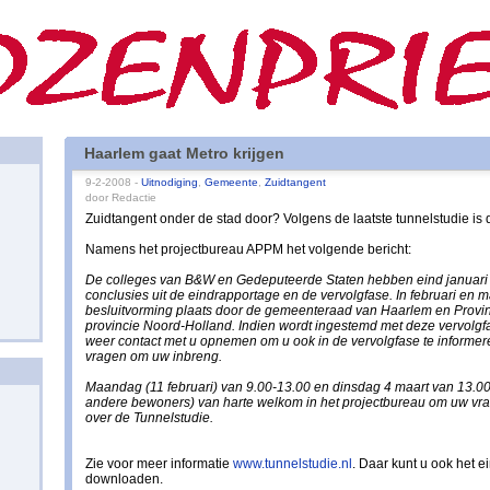
Haarlem gaat Metro krijgen
9-2-2008 -
Uitnodiging
,
Gemeente
,
Zuidtangent
door Redactie
Zuidtangent onder de stad door? Volgens de laatste tunnelstudie is d
Namens het projectbureau APPM het volgende bericht:
De colleges van B&W en Gedeputeerde Staten hebben eind januari
conclusies uit de eindrapportage en de vervolgfase. In februari en m
besluitvorming plaats door de gemeenteraad van Haarlem en Provin
provincie Noord-Holland. Indien wordt ingestemd met deze vervolgf
weer contact met u opnemen om u ook in de vervolgfase te informer
vragen om uw inbreng.
Maandag (11 februari) van 9.00-13.00 en dinsdag 4 maart van 13.00
andere bewoners) van harte welkom in het projectbureau om uw vra
over de Tunnelstudie.
Zie voor meer informatie
www.tunnelstudie.nl
. Daar kunt u ook het e
downloaden.