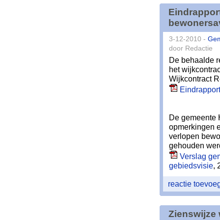
Eindrapport
bewonersav
3-12-2010 -
Ge
door Redactie
De behaalde re
het wijkcontra
Wijkcontract 
Eindrapport
De gemeente H
opmerkingen en
verlopen bewo
gehouden werd
Verslag gem
gebiedsvisie
, 
reactie toevo
Zienswijze 