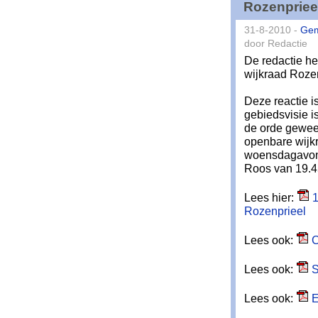
Rozenpriee
31-8-2010 -
Ge
door Redactie
De redactie he
wijkraad Rozen
Deze reactie i
gebiedsvisie i
de orde gewees
openbare wijkr
woensdagavond
Roos van 19.45
Lees hier:
1
Rozenprieel
Lees ook:
C
Lees ook:
S
Lees ook:
E