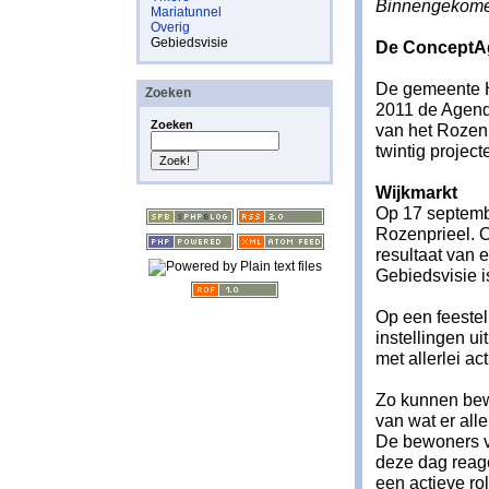
Binnengekomen
Mariatunnel
Overig
Gebiedsvisie
De ConceptAg
De gemeente H
Zoeken
2011 de Agend
Zoeken
van het Rozenp
twintig projec
Wijkmarkt
Op 17 septemb
Rozenprieel. 
resultaat van e
Gebiedsvisie 
Op een feestel
instellingen u
met allerlei act
Zo kunnen be
van wat er alle
De bewoners v
deze dag reag
een actieve ro