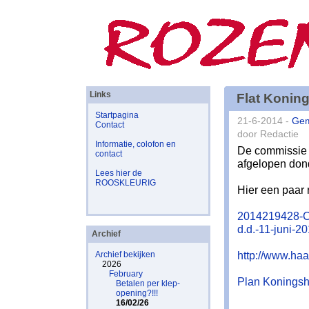
Links
Flat Konin
Startpagina
21-6-2014 -
Ge
Contact
door Redactie
Informatie, colofon en
De commissie 
contact
afgelopen dond
Lees hier de
ROOSKLEURIG
Hier een paar r
2014219428-Ci
d.d.-11-juni-2
Archief
http://www.haa
Archief bekijken
2026
February
Plan Koningsho
Betalen per klep-
opening?!!!
16/02/26