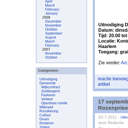
April
March
February
January
2008
December
Uitnodiging 
November
October
Datum: dinsd
September
Tijd: 20.00 to
August
Locatie: Koni
March
February
Haarlem
2007
Toegang: grat
November
October
Zie verder:
Arc
Categorieen
reactie toevo
Uitnodiging
Gemeente
artikel
Wijkcontract
Zuidtangent
Parkeren
Verkeer
17 septemb
Openbare ruimte
Rozenpriee
Wijkraad
Rooskleurig
Cultuur
20-7-2011 -
Uitn
Groen
door Redactie
Kinderen
Ymere