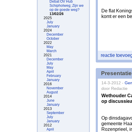
Debat OV Hub
Schipholweg; Zijn we
op de goede weg?
De flat Koning
13/02/26
komt er een bet
2025
July
January
2024
December
October
2022
May
March
reactie toevo
2021
December
July
May
April
Presentati
February
January
14-3-2012 -
Ge
2016
November
door Redactie
August
Wethouder Ca
2014
June
op discussie
January
2013
September
July
Op dinsdagavo
January
gemeente Haar
2012
Rozenprieel, 
April