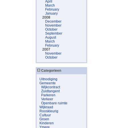
April
March
February
January
2008
December
November
October
September
August
March
February
2007
November
October
Categorieen
Uitnodiging
Gemeente
Wijkcontract
Zuidtangent
Parkeren
Verkeer
Openbare ruimte
Wijkraad
Rooskleurig
Cultuur
Groen
Kinderen
Ymere