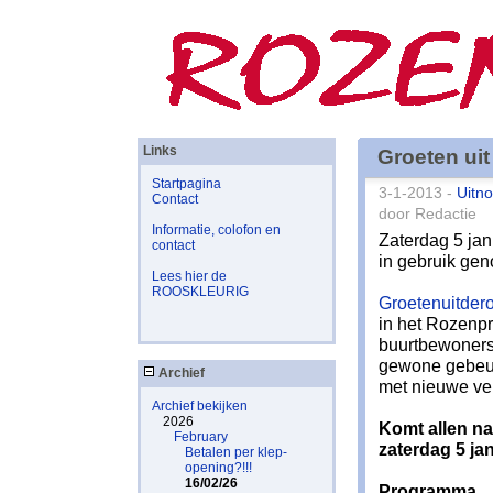
Links
Groeten uit
Startpagina
3-1-2013 -
Uitno
Contact
door Redactie
Informatie, colofon en
Zaterdag 5 jan
contact
in gebruik gen
Lees hier de
ROOSKLEURIG
Groetenuitdero
in het Rozenpr
buurtbewoners,
gewone gebeurt
Archief
met nieuwe ve
Archief bekijken
2026
Komt allen na
February
zaterdag 5 jan
Betalen per klep-
opening?!!!
16/02/26
Programma