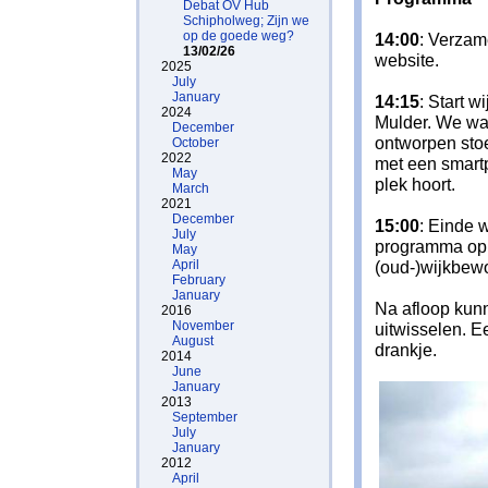
Debat OV Hub
Schipholweg; Zijn we
op de goede weg?
14:00
: Verzam
13/02/26
website.
2025
July
January
14:15
: Start 
2024
Mulder. We wa
December
ontworpen stoe
October
2022
met een smartp
May
plek hoort.
March
2021
December
15:00
: Einde 
July
programma op d
May
April
(oud-)wijkbewo
February
January
Na afloop kunn
2016
November
uitwisselen. E
August
drankje.
2014
June
January
2013
September
July
January
2012
April