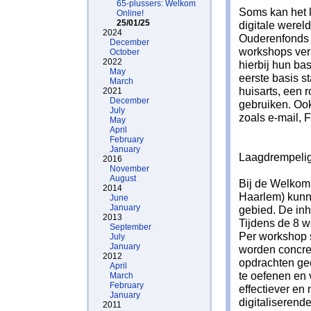
65-plussers: Welkom
Soms kan het l
Online!
25/01/25
digitale wereld
2024
Ouderenfonds l
December
workshops vers
October
2022
hierbij hun ba
May
eerste basis s
March
huisarts, een
2021
December
gebruiken. Ook
July
zoals e-mail,
May
April
February
January
Laagdrempelig 
2016
November
August
Bij de Welkom 
2014
Haarlem) kunne
June
January
gebied. De inh
2013
Tijdens de 8 
September
Per workshop s
July
January
worden concre
2012
opdrachten geo
April
te oefenen en
March
February
effectiever en
January
digitaliserend
2011