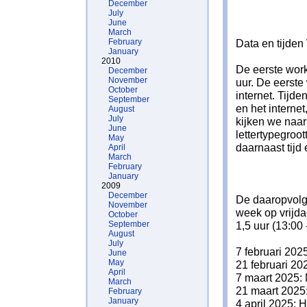
December
July
June
March
February
Data en tijde
January
2010
De eerste work
December
November
uur. De eerste
October
internet. Tijde
September
en het interne
August
July
kijken we naar
June
lettertypegroo
May
daarnaast tijd 
April
March
February
January
2009
December
De daaropvol
November
week op vrijda
October
September
1,5 uur (13:00 
August
July
7 februari 202
June
May
21 februari 20
April
7 maart 2025: M
March
21 maart 2025
February
January
4 april 2025: 