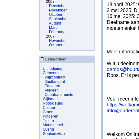
2008
18 april 2025:
December
2 mei 2025: Di
November
October
16 mei 2025: 
September
Deelname aan 
August
moeten enkel 
March
February
2007
November
October
Meer informat
Categorieen
Wilt u deelne
Uitnodiging
deroos@buurts
Gemeente
Roos. Er is p
Wijkcontract
Zuidtangent
Parkeren
Verkeer
Openbare ruimte
Voor meer info
Wijkraad
Rooskleurig
https://welkomo
Cultuur
info@ouderenf
Groen
Kinderen
Ymere
Mariatunnel
Overig
Welkom Online
Gebiedsvisie