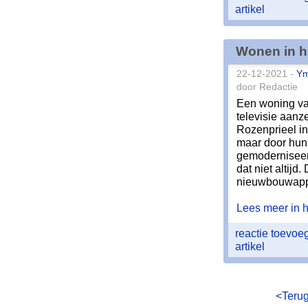
artikel
Wonen in he
22-12-2021 -
Ym
door Redactie
Een woning van
televisie aanz
Rozenprieel i
maar door hun l
gemoderniseer
dat niet altijd
nieuwbouwappar
Lees meer in he
reactie toevo
artikel
<Teru