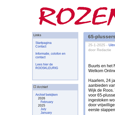
Links
65-plusser
Startpagina
25-1-2025 -
Uit
Contact
door Redactie
Informatie, colofon en
contact
Lees hier de
Buurts en het
ROOSKLEURIG
Welkom Onlin
Haarlem, 24 ja
aanbieden van
Archief
Wijk de Roos. 
voor 65-plusser
Archief bekijken
2026
ingestoken wo
February
door vrijwilli
2025
July
eerste stappen
January