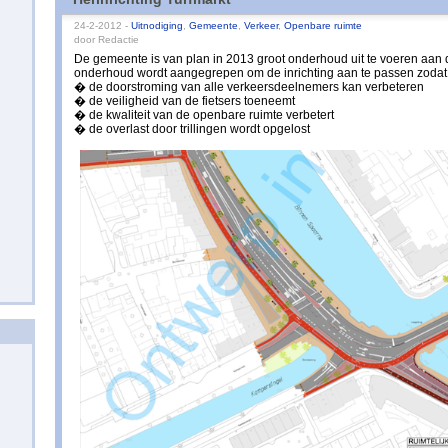
24-2-2012 -
Uitnodiging
,
Gemeente
,
Verkeer
,
Openbare ruimte
door Redactie
De gemeente is van plan in 2013 groot onderhoud uit te voeren aan d
onderhoud wordt aangegrepen om de inrichting aan te passen zodat
� de doorstroming van alle verkeersdeelnemers kan verbeteren
� de veiligheid van de fietsers toeneemt
� de kwaliteit van de openbare ruimte verbetert
� de overlast door trillingen wordt opgelost