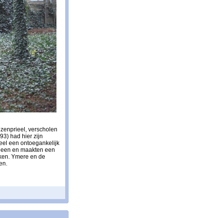
ozenprieel, verscholen
3) had hier zijn
eel een ontoegankelijk
neen en maakten een
aken. Ymere en de
en.