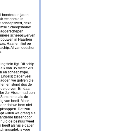
 al honderden jaren
uk economie in
e scheepswerf, deze
rlemse Scheepsbouw
baggerschepen,
kleinere scheepswerven
e bouwen in Haarlem
was. Haarlem ligt op
tschip. Al van oudsher
o.
gstein ligt. Dit schip
jalk van 35 meter. Als
ijn en scheepstype.
 Engels) ziet er veel
 hadden we golven die
nen en stond dus de
n de golven. En daar
der Jur Visser had een
. Samen net als de
ig van heeft. Maar
maar dat we hem niet
opknappen. Dat zou
pt willen we graag als
randerde tussendoor
 huidige bestuur weet
heeft als visie dat er
chtingsplek is voor