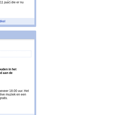
1 jaar) die er nu
tikel
uden in het
d aan de
geveer 18.00 uur. Het
 live muziek en een
ratis.