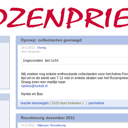
Oproep: collectanten gevraagd
29-2-2012 -
Overig
door Redactie
Ingezonden bericht
Wij zoeken nog enkele enthousiaste collectanten voor het Astma Fond
tijd om in de week van 7-11 mei in enkele straten van het Rozenprieel
Graag even een mailtje naar:
njelles@xs4all.nl
Nynke en Bas
reactie toevoegen
( 3320 keer bekeken ) |
permalink
Rooskleurig december 2011
25-2-2012 -
Wijkraad
,
Rooskleurig