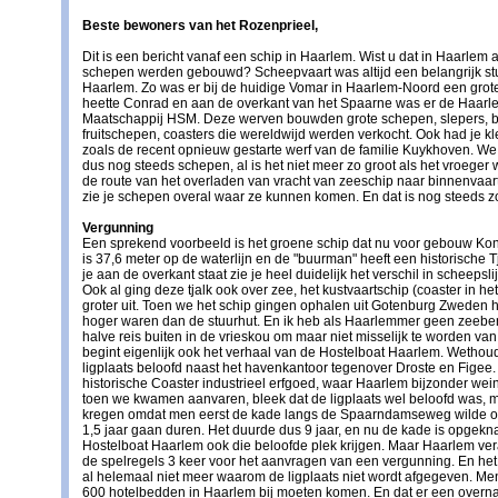
Beste bewoners van het Rozenprieel,
Dit is een bericht vanaf een schip in Haarlem. Wist u dat in Haarlem
schepen werden gebouwd? Scheepvaart was altijd een belangrijk st
Haarlem. Zo was er bij de huidige Vomar in Haarlem-Noord een grot
heette Conrad en aan de overkant van het Spaarne was er de Haa
Maatschappij HSM. Deze werven bouwden grote schepen, slepers, 
fruitschepen, coasters die wereldwijd werden verkocht. Ook had je 
zoals de recent opnieuw gestarte werf van de familie Kuykhoven. W
dus nog steeds schepen, al is het niet meer zo groot als het vroeger 
de route van het overladen van vracht van zeeschip naar binnenvaar
zie je schepen overal waar ze kunnen komen. En dat is nog steeds z
Vergunning
Een sprekend voorbeeld is het groene schip dat nu voor gebouw Konin
is 37,6 meter op de waterlijn en de "buurman" heeft een historische T
je aan de overkant staat zie je heel duidelijk het verschil in scheepsl
Ook al ging deze tjalk ook over zee, het kustvaartschip (coaster in het
groter uit. Toen we het schip gingen ophalen uit Gotenburg Zweden
hoger waren dan de stuurhut. En ik heb als Haarlemmer geen zeebe
halve reis buiten in de vrieskou om maar niet misselijk te worden va
begint eigenlijk ook het verhaal van de Hostelboat Haarlem. Wethou
ligplaats beloofd naast het havenkantoor tegenover Droste en Figee
historische Coaster industrieel erfgoed, waar Haarlem bijzonder wein
toen we kwamen aanvaren, bleek dat de ligplaats wel beloofd was, 
kregen omdat men eerst de kade langs de Spaarndamseweg wilde 
1,5 jaar gaan duren. Het duurde dus 9 jaar, en nu de kade is opgekna
Hostelboat Haarlem ook die beloofde plek krijgen. Maar Haarlem ve
de spelregels 3 keer voor het aanvragen van een vergunning. En het
al helemaal niet meer waarom de ligplaats niet wordt afgegeven. Men 
600 hotelbedden in Haarlem bij moeten komen. En dat er een overna