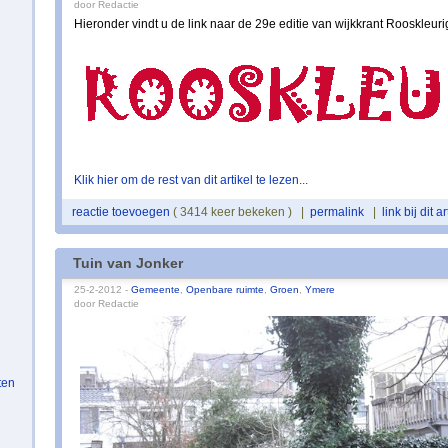
door Redactie
Hieronder vindt u de link naar de 29e editie van wijkkrant Rooskleuri
Klik hier om de rest van dit artikel te lezen...
reactie toevoegen
( 3414 keer bekeken ) |
permalink
|
link bij dit ar
Tuin van Jonker
25-2-2012 -
Gemeente
,
Openbare ruimte
,
Groen
,
Ymere
door Redactie
ten