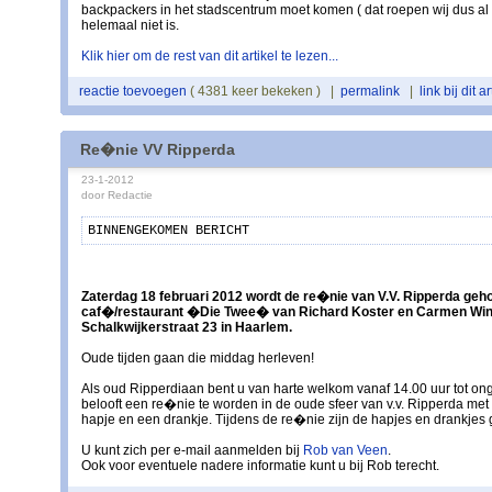
backpackers in het stadscentrum moet komen ( dat roepen wij dus al 1
helemaal niet is.
Klik hier om de rest van dit artikel te lezen...
reactie toevoegen
( 4381 keer bekeken ) |
permalink
|
link bij dit ar
Re�nie VV Ripperda
23-1-2012
door Redactie
BINNENGEKOMEN BERICHT
Zaterdag 18 februari 2012 wordt de re�nie van V.V. Ripperda geho
caf�/restaurant �Die Twee� van Richard Koster en Carmen Win
Schalkwijkerstraat 23 in Haarlem.
Oude tijden gaan die middag herleven!
Als oud Ripperdiaan bent u van harte welkom vanaf 14.00 uur tot on
belooft een re�nie te worden in de oude sfeer van v.v. Ripperda met
hapje en een drankje. Tijdens de re�nie zijn de hapjes en drankjes g
U kunt zich per e-mail aanmelden bij
Rob van Veen
.
Ook voor eventuele nadere informatie kunt u bij Rob terecht.