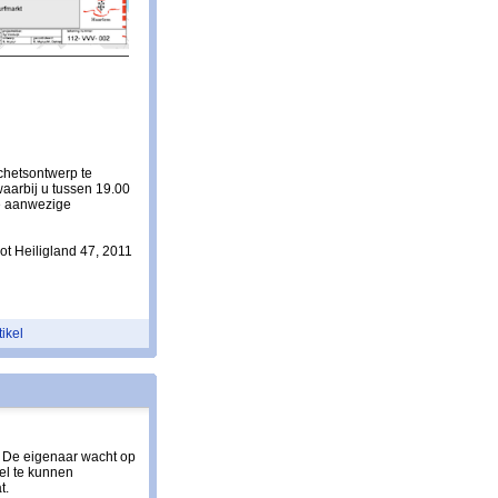
chetsontwerp te
aarbij u tussen 19.00
de aanwezige
t Heiligland 47, 2011
tikel
. De eigenaar wacht op
el te kunnen
t.