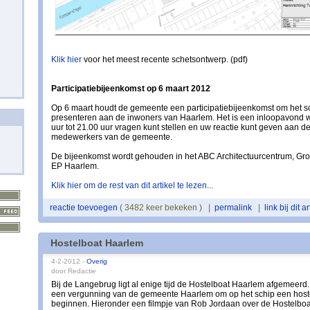
Klik hier
voor het meest recente schetsontwerp. (pdf)
Participatiebijeenkomst op 6 maart 2012
Op 6 maart houdt de gemeente een participatiebijeenkomst om het s
presenteren aan de inwoners van Haarlem. Het is een inloopavond w
uur tot 21.00 uur vragen kunt stellen en uw reactie kunt geven aan 
medewerkers van de gemeente.
De bijeenkomst wordt gehouden in het ABC Architectuurcentrum, Groo
EP Haarlem.
Klik hier om de rest van dit artikel te lezen...
reactie toevoegen
( 3482 keer bekeken ) |
permalink
|
link bij dit ar
Hostelboat Haarlem
4-2-2012 -
Overig
door Redactie
Bij de Langebrug ligt al enige tijd de Hostelboat Haarlem afgemeerd
een vergunning van de gemeente Haarlem om op het schip een host
beginnen. Hieronder een filmpje van Rob Jordaan over de Hostelboa