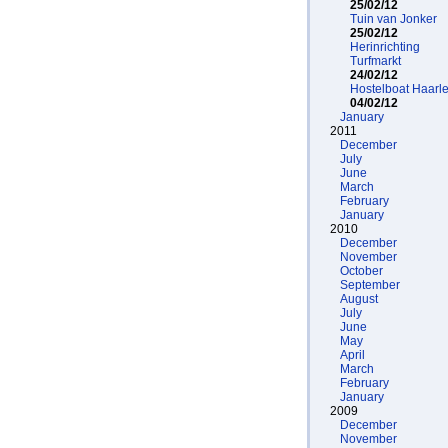
25/02/12
Tuin van Jonker
25/02/12
Herinrichting
Turfmarkt
24/02/12
Hostelboat Haarl
04/02/12
January
2011
December
July
June
March
February
January
2010
December
November
October
September
August
July
June
May
April
March
February
January
2009
December
November