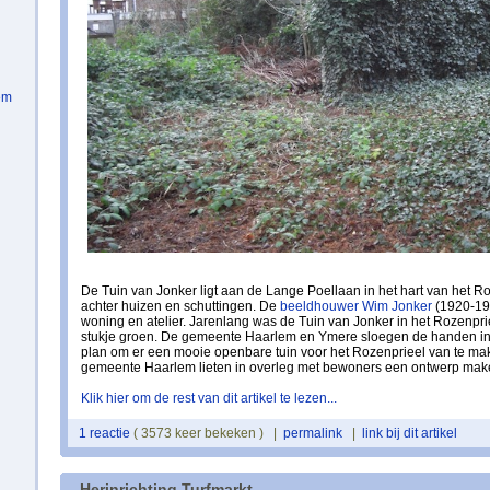
em
De Tuin van Jonker ligt aan de Lange Poellaan in het hart van het R
achter huizen en schuttingen. De
beeldhouwer Wim Jonker
(1920-199
woning en atelier. Jarenlang was de Tuin van Jonker in het Rozenpri
stukje groen. De gemeente Haarlem en Ymere sloegen de handen i
plan om er een mooie openbare tuin voor het Rozenprieel van te m
gemeente Haarlem lieten in overleg met bewoners een ontwerp mak
Klik hier om de rest van dit artikel te lezen...
1 reactie
( 3573 keer bekeken ) |
permalink
|
link bij dit artikel
Herinrichting Turfmarkt