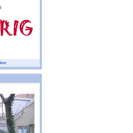
g.
tikel