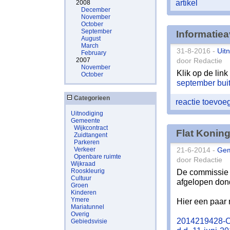
artikel
2008
December
November
October
September
Informatie
August
March
31-8-2016 -
Uit
February
2007
door Redactie
November
Klik op de link
October
september bui
Categorieen
reactie toevo
Uitnodiging
Gemeente
Wijkcontract
Flat Konin
Zuidtangent
Parkeren
Verkeer
21-6-2014 -
Ge
Openbare ruimte
door Redactie
Wijkraad
Rooskleurig
De commissie 
Cultuur
afgelopen dond
Groen
Kinderen
Ymere
Hier een paar r
Mariatunnel
Overig
2014219428-Ci
Gebiedsvisie