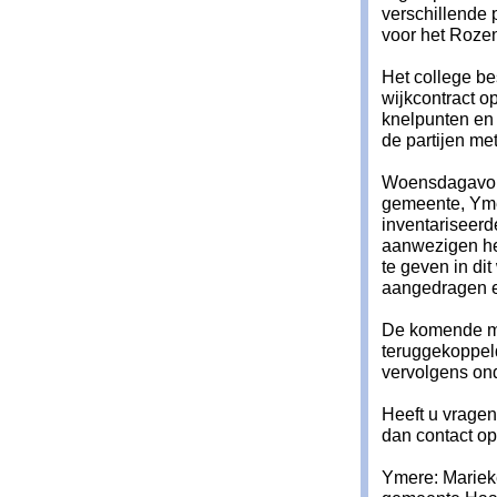
verschillende 
voor het Rozen
Het college be
wijkcontract op
knelpunten en 
de partijen me
Woensdagavond
gemeente, Yme
inventariseerd
aanwezigen he
te geven in dit
aangedragen en
De komende ma
teruggekoppel
vervolgens on
Heeft u vragen
dan contact op
Ymere: Mariek