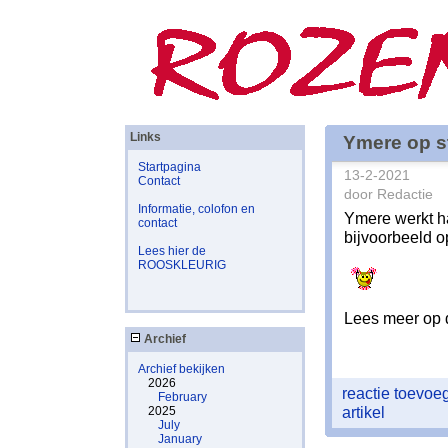
Links
Ymere op s
Startpagina
13-2-2021
Contact
door Redactie
Informatie, colofon en
Ymere werkt ha
contact
bijvoorbeeld 
Lees hier de
ROOSKLEURIG
Lees meer op d
Archief
Archief bekijken
2026
reactie toevo
February
artikel
2025
July
January