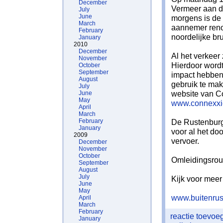
December
Vermeer aan d
July
June
morgens is de 
March
aannemer reno
February
noordelijke bru
January
2010
December
Al het verkeer
November
Hierdoor wordt
October
September
impact hebben 
August
gebruik te mak
July
website van C
June
May
www.connexxio
April
March
February
De Rustenburg
January
voor al het do
2009
vervoer.
December
November
October
Omleidingsrou
September
August
July
Kijk voor meer
June
May
www.buitenrus
April
March
February
reactie toevo
January