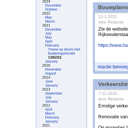
2024
December
Bouwplanne
October
2022
12-1-2021
May
March
door Redactie
2021
Zie de websit
December
July
Rijkswaterstaat
May
April
https://www.h
February
Ymere op stoom met
funderingsherstel
13/02/21
January
2016
reactie toevo
November
August
2014
June
Verkeershi
January
2013
September
7-11-2016
July
door Redactie
January
Ernstige verke
2012
April
March
Renovatie van
February
January
2011
Op maandag 1