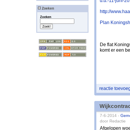
d.d.-11-juni-2
Zoeken
http://www.haa
Zoeken
Plan Koningsho
De flat Koning
komt er een bet
reactie toevo
Wijkcontra
7-6-2014 -
Gem
door Redactie
Afgelopen woe