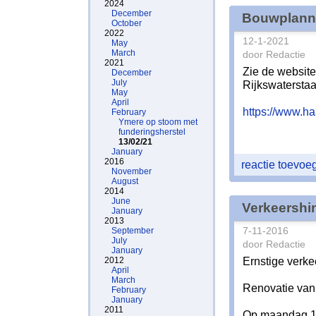
2024
December
Bouwplanne
October
2022
12-1-2021
May
March
door Redactie
2021
Zie de websit
December
July
Rijkswaterstaat
May
April
https://www.h
February
Ymere op stoom met
funderingsherstel
13/02/21
January
2016
reactie toevo
November
August
2014
June
Verkeershi
January
2013
September
7-11-2016
July
door Redactie
January
Ernstige verke
2012
April
March
Renovatie van
February
January
2011
Op maandag 1