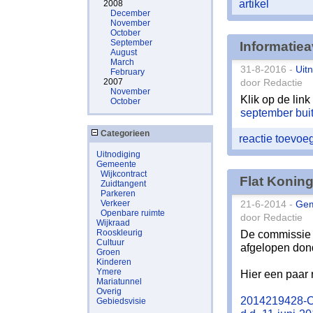
artikel
2008
December
November
October
September
Informatie
August
March
31-8-2016 -
Uit
February
2007
door Redactie
November
Klik op de link
October
september bui
Categorieen
reactie toevo
Uitnodiging
Gemeente
Wijkcontract
Flat Konin
Zuidtangent
Parkeren
Verkeer
21-6-2014 -
Ge
Openbare ruimte
door Redactie
Wijkraad
Rooskleurig
De commissie 
Cultuur
afgelopen dond
Groen
Kinderen
Ymere
Hier een paar r
Mariatunnel
Overig
2014219428-Ci
Gebiedsvisie