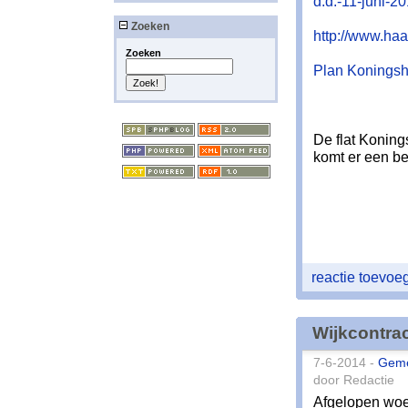
d.d.-11-juni-2
Zoeken
http://www.haa
Zoeken
Plan Koningsho
De flat Koning
komt er een bet
reactie toevo
Wijkcontra
7-6-2014 -
Gem
door Redactie
Afgelopen woe