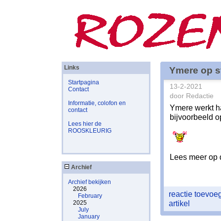
Links
Ymere op s
Startpagina
13-2-2021
Contact
door Redactie
Informatie, colofon en
Ymere werkt ha
contact
bijvoorbeeld 
Lees hier de
ROOSKLEURIG
Lees meer op d
Archief
Archief bekijken
2026
reactie toevo
February
artikel
2025
July
January