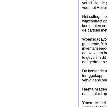
verschillende 
voor het Rozen
Het college be
wijkcontract op
knelpunten en 
de partijen me
Woensdagavond
gemeente, Yme
inventariseerd
aanwezigen he
te geven in dit
aangedragen en
De komende ma
teruggekoppel
vervolgens on
Heeft u vragen
dan contact op
Ymere: Mariek