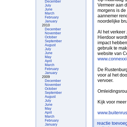
December
Vermeer aan d
July
June
morgens is de 
March
aannemer reno
February
noordelijke bru
January
2010
December
Al het verkeer
November
Hierdoor wordt
October
September
impact hebben 
August
gebruik te mak
July
website van C
June
May
www.connexxio
April
March
February
De Rustenburg
January
voor al het do
2009
vervoer.
December
November
October
Omleidingsrou
September
August
July
Kijk voor meer
June
May
www.buitenrus
April
March
February
reactie toevo
January