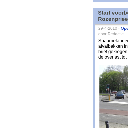
Start voor
Rozenpriee
29-4-2010 -
Ope
door Redactie
Spaarnelanden
afvalbakken i
brief gekrege
de overlast to