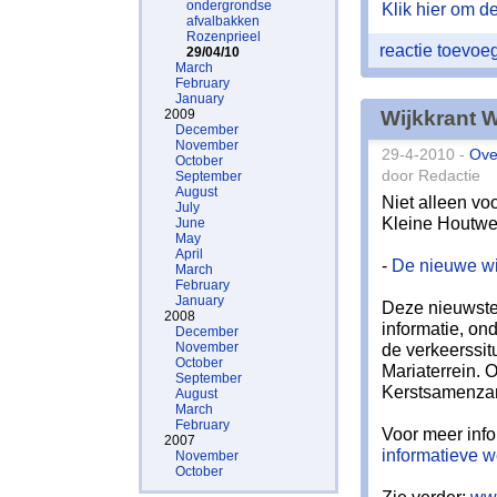
ondergrondse
Klik hier om de 
afvalbakken
Rozenprieel
reactie toevo
29/04/10
March
February
January
2009
Wijkkrant 
December
November
29-4-2010 -
Ove
October
door Redactie
September
August
Niet alleen v
July
Kleine Houtwe
June
May
April
-
De nieuwe wi
March
February
January
Deze nieuwste 
2008
informatie, on
December
November
de verkeerssit
October
Mariaterrein. 
September
Kerstsamenzan
August
March
February
Voor meer info
2007
informatieve 
November
October