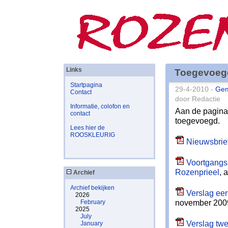
Links
Toegevoeg
Startpagina
29-4-2010 -
Ge
Contact
door Redactie
Informatie, colofon en
Aan de pagin
contact
toegevoegd.
Lees hier de
ROOSKLEURIG
Nieuwsbrief
Voortgangsr
Rozenprieel
, 
Archief
Archief bekijken
Verslag eer
2026
november 200
February
2025
July
Verslag twe
January