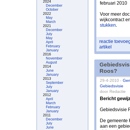
2024
februari 2010
December
October
Voor meer doc
2022
May
wijkcontract e
March
stukken
.
2021
December
July
May
reactie toevo
April
February
artikel
January
2016
November
August
Gebiedsvis
2014
Roos?
June
January
2013
29-4-2010 -
Ge
September
Gebiedsvisie
July
January
door Redactie
2012
Bericht gewij
April
March
February
Gebiedsvisie 
January
2011
December
De gemeente 
July
aan een gebied
June