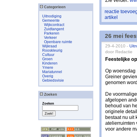
Zie verder:
www
Categorieen
reactie toevo
Uitnodiging
artikel
Gemeente
Wijkcontract
Zuidtangent
Parkeren
26 mei fees
Verkeer
Openbare ruimte
29-4-2010 -
Uit
Wijkraad
Rooskleurig
door Redactie
Cultuur
Feestelijke o
Groen
Kinderen
Ymere
Op woensdag 2
Mariatunnel
Greiner gevier
Overig
Gebiedsvisie
genomen wordt,
De voormalige
Zoeken
afgelopen ande
Zoeken
behoud van het
originele deta
bestaat nu uit
atelierruimten
voor andere m