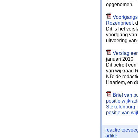
opgenomen.
Voortgangsv
Rozenprieel
, 
Dit is het ver
voortgang van 
uitvoering van
Verslag eer
januari 2010
Dit betreft ee
van wijkraad 
NB: de redacti
Haarlem, en du
Brief van b
positie wijkra
Stekelenburg 
positie van wi
reactie toevo
artikel