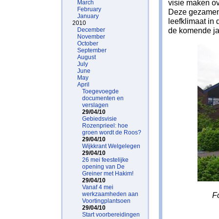
visie maken ov
March
February
Deze gezamenl
January
leefklimaat in
2010
de komende ja
December
November
October
September
August
July
June
May
April
Toegevoegde
documenten en
verslagen
29/04/10
Gebiedsvisie
Rozenprieel: hoe
groen wordt de Roos?
29/04/10
Wijkkrant Welgelegen
29/04/10
26 mei feestelijke
opening van De
Greiner met Hakim!
29/04/10
Vanaf 4 mei
werkzaamheden aan
F
Voortingplantsoen
29/04/10
Start voorbereidingen