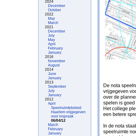
2024
December
October
2022
May
March
2021
December
July
May
April
February
January
2016
November
August
2014
June
January
2013
De nota speelr
September
vrijgegeven v
July
January
over de planne
2012
spelen is goed 
April
Speelruimtebeleid
Het college pl
Haarlem vrijgegeven
een betere spre
voor inspraak
06/04/12
March
In de nota staa
February
speelruimte no
January