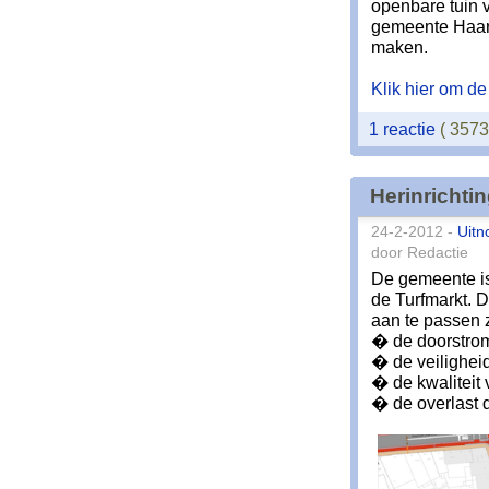
openbare tuin 
gemeente Haarl
maken.
Klik hier om de 
1 reactie
( 357
Herinrichti
24-2-2012 -
Uitn
door Redactie
De gemeente is
de Turfmarkt. 
aan te passen 
� de doorstrom
� de veiligheid
� de kwaliteit 
� de overlast d