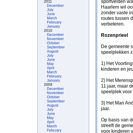
sportvelden wa
2011
December
Haarlem wil oo
July
zonder vaste i
June
routes tussen 
March
February
verbeteren.
January
2010
Rozenprieel
December
November
October
De gemeente sc
September
August
speelplekken zi
July
June
1) Het Voortin
May
April
kinderen en jeu
March
February
2) Het Merensp
January
2009
11 jaar, maar 
December
speelplek voor 
November
October
September
3) Het Mari And
August
jaar.
July
June
May
Op basis van d
April
streeft de gem
March
February
voor kinderen va