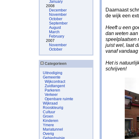
January
2008
Daarnaast schri
December
November
de wijk een ext
October
September
Heeft u een goe
August
March
dan weten aan 
February
speelplaatsen 
2007
juist wel, laa
November
October
vanaf vandaag 
Het is natuurli
Categorieen
schrijven!
Uitnodiging
Gemeente
Wijkcontract
Zuidtangent
Parkeren
Verkeer
Openbare ruimte
Wijkraad
Rooskleurig
Cultuur
Groen
Kinderen
Ymere
Mariatunnel
Overig
Gebiedsvisie