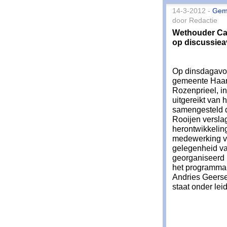
14-3-2012 -
Gem
door Redactie
Wethouder Ca
op discussie
Op dinsdagavo
gemeente Haar
Rozenprieel, i
uitgereikt van
samengesteld d
Rooijen versla
herontwikkelin
medewerking va
gelegenheid va
georganiseerd
het programma 
Andries Geerse
staat onder le