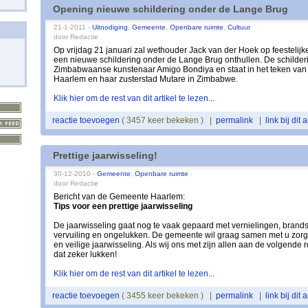
Opening nieuwe schildering onder de Lange Brug
21-1-2011 -
Uitnodiging
,
Gemeente
,
Openbare ruimte
,
Cultuur
door Redactie
Op vrijdag 21 januari zal wethouder Jack van der Hoek op feestelijk
een nieuwe schildering onder de Lange Brug onthullen. De schilderi
Zimbabwaanse kunstenaar Amigo Bondiya en staat in het teken van
Haarlem en haar zusterstad Mutare in Zimbabwe.
Klik hier om de rest van dit artikel te lezen...
reactie toevoegen
( 3457 keer bekeken ) |
permalink
|
link bij dit a
Prettige jaarwisseling!
30-12-2010 -
Gemeente
,
Openbare ruimte
door Redactie
Bericht van de Gemeente Haarlem:
Tips voor een prettige jaarwisseling
De jaarwisseling gaat nog te vaak gepaard met vernielingen, brandsti
vervuiling en ongelukken. De gemeente wil graag samen met u zorg
en veilige jaarwisseling. Als wij ons met zijn allen aan de volgende
dat zeker lukken!
Klik hier om de rest van dit artikel te lezen...
reactie toevoegen
( 3455 keer bekeken ) |
permalink
|
link bij dit a