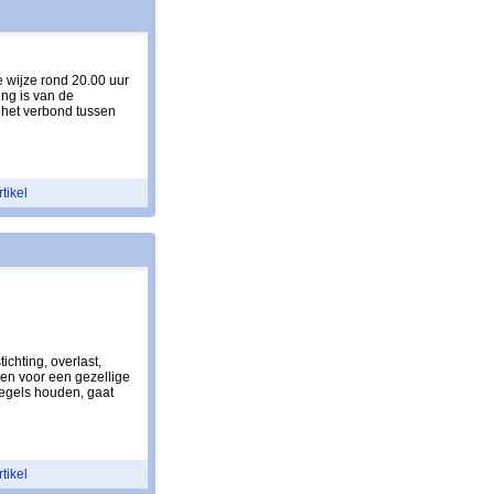
e wijze rond 20.00 uur
ng is van de
 het verbond tussen
rtikel
chting, overlast,
en voor een gezellige
 regels houden, gaat
rtikel