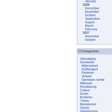
January
2008
December
November
October
September
August
March
February
2007
November
October
Categorieen
Uitnodiging
Gemeente
Wijkcontract
Zuidtangent
Parkeren
Verkeer
Openbare ruimte
Wijkraad
Rooskleurig
Cultuur
Groen
Kinderen
Ymere
Mariatunnel
Overig
Gebiedsvisie