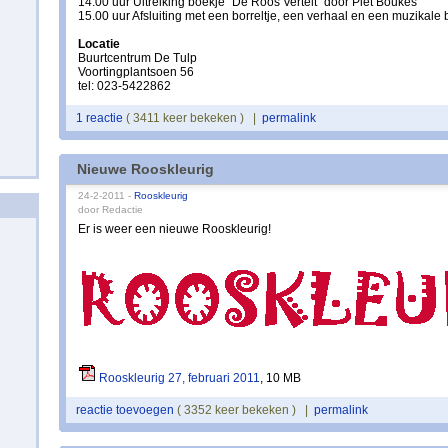
14.00 uur Uitreiking boekje "De Roos Vertelt" door Piet Boukes
15.00 uur Afsluiting met een borreltje, een verhaal en een muzikale 
Locatie
Buurtcentrum De Tulp
Voortingplantsoen 56
tel: 023-5422862
1 reactie
( 3411 keer bekeken ) |
permalink
Nieuwe Rooskleurig
24-2-2011 -
Rooskleurig
door Redactie
Er is weer een nieuwe Rooskleurig!
Rooskleurig 27, februari 2011
, 10 MB
reactie toevoegen
( 3352 keer bekeken ) |
permalink