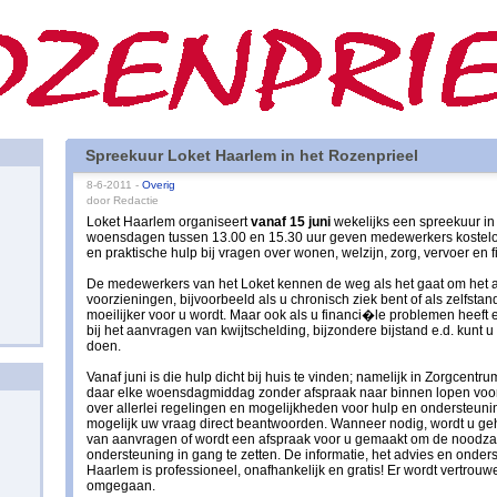
Spreekuur Loket Haarlem in het Rozenprieel
8-6-2011 -
Overig
door Redactie
Loket Haarlem organiseert
vanaf 15 juni
wekelijks een spreekuur in
woensdagen tussen 13.00 en 15.30 uur geven medewerkers kosteloo
en praktische hulp bij vragen over wonen, welzijn, zorg, vervoer en 
De medewerkers van het Loket kennen de weg als het gaat om het 
voorzieningen, bijvoorbeeld als u chronisch ziek bent of als zelfsta
moeilijker voor u wordt. Maar ook als u financi�le problemen heeft 
bij het aanvragen van kwijtschelding, bijzondere bijstand e.d. kunt
doen.
Vanaf juni is die hulp dicht bij huis te vinden; namelijk in Zorgcent
daar elke woensdagmiddag zonder afspraak naar binnen lopen voor
over allerlei regelingen en mogelijkheden voor hulp en ondersteunin
mogelijk uw vraag direct beantwoorden. Wanneer nodig, wordt u geh
van aanvragen of wordt een afspraak voor u gemaakt om de noodzak
ondersteuning in gang te zetten. De informatie, het advies en onder
Haarlem is professioneel, onafhankelijk en gratis! Er wordt vertrou
omgegaan.