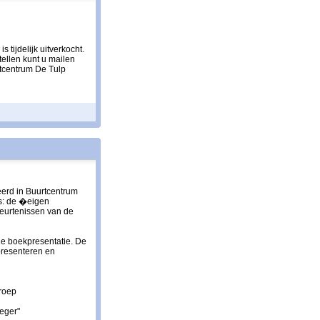
 tijdelijk uitverkocht.
ellen kunt u mailen
rtcentrum De Tulp
eerd in Buurtcentrum
rs: de �eigen
beurtenissen van de
de boekpresentatie. De
presenteren en
groep
oeger"