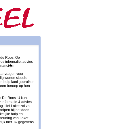
 de Roos. Op
s informatie, advies
financi�n.
aanvragen voor
ndig wonen steeds
en hulp kunt gebruiken
 u een beroep op hen
rum De Roos. U kunt
 informatie & advies
g. Het Loket zal zo
olpen bij het doen
elijke hulp en
steuning van Loket
welijk met uw gegevens