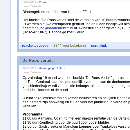
30-3-2011 -
Cultuur
door Redactie
Binnengekomen bericht van Haarlem Effect:
Het boekje "De Roos vertelt" met de verhalen van 10 buurtbewoners is
Er worden nieuwe exemplaren gedrukt. Indien u een boekje wilt best
naar:
mheijne@haarlemeffect.nl
of uw bestelling doorgeven bij Buu
(023-5422 862). Het boekje kost 2 euro.
reactie toevoegen
( 3344 keer bekeken ) |
permalink
De Roos vertelt
18-3-2011 -
Uitnodiging
,
Cultuur
door Redactie
Op zaterdag 19 maart wordt het boekje "De Roos Vertelt" gepresent
de Tulp. Centraal staan de persoonlijke verhalen van de deelneme
geschiedenis� wordt verteld, die terloops raken aan de grotere ge
periode, Haarlem of de buurt.
U kunt deze levensverhalen komen beluisteren en bekijken tijdens 
deelnemers zijn aanwezig en zullen voor het publiek hun verhalen 
vertellen.
Programma
11.00 uur Aanvang. Opening met een dia-presentatie van de Vertel
11.30 uur Rondleiding door de buurt door Joost Mulder
13.00 uur Gastspreekster Marjolein Loppies over "winkeltjes van vr