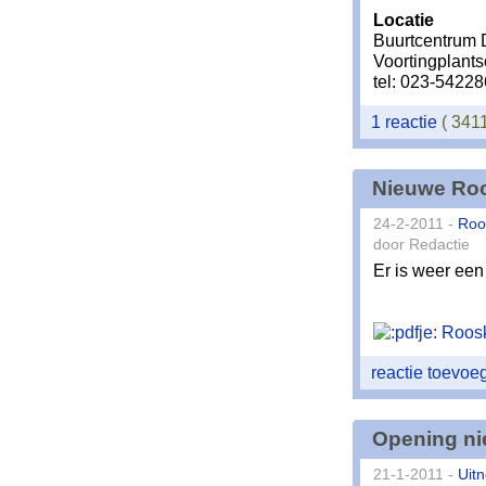
Locatie
Buurtcentrum 
Voortingplant
tel: 023-5422
1 reactie
( 341
Nieuwe Roo
24-2-2011 -
Roo
door Redactie
Er is weer een
Rooskl
reactie toevo
Opening ni
21-1-2011 -
Uitn