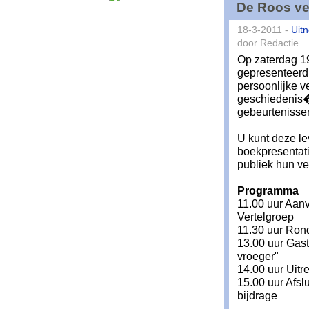
De Roos ver
18-3-2011 -
Uitn
door Redactie
Op zaterdag 19
gepresenteerd 
persoonlijke 
geschiedenis� 
gebeurtenissen
U kunt deze le
boekpresentati
publiek hun ve
Programma
11.00 uur Aan
Vertelgroep
11.30 uur Rond
13.00 uur Gast
vroeger"
14.00 uur Uitr
15.00 uur Afsl
bijdrage