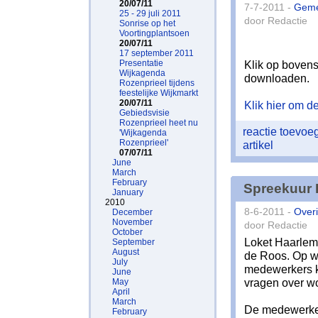
20/07/11
7-7-2011 -
Geme
25 - 29 juli 2011
door Redactie
Sonrise op het
Voortingplantsoen
20/07/11
17 september 2011
Presentatie
Klik op boven
Wijkagenda
downloaden.
Rozenprieel tijdens
feestelijke Wijkmarkt
20/07/11
Klik hier om de 
Gebiedsvisie
Rozenprieel heet nu
reactie toevo
'Wijkagenda
Rozenprieel'
artikel
07/07/11
June
March
February
Spreekuur 
January
2010
8-6-2011 -
Over
December
November
door Redactie
October
Loket Haarlem
September
August
de Roos. Op w
July
medewerkers ko
June
vragen over wo
May
April
March
De medewerker
February