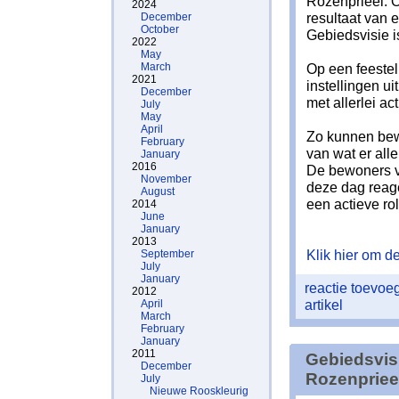
Rozenprieel. 
2024
resultaat van e
December
October
Gebiedsvisie 
2022
May
March
Op een feestel
2021
instellingen u
December
met allerlei act
July
May
April
Zo kunnen be
February
van wat er alle
January
2016
De bewoners v
November
deze dag reag
August
een actieve ro
2014
June
January
2013
Klik hier om de 
September
July
January
reactie toevo
2012
artikel
April
March
February
January
2011
Gebiedsvis
December
Rozenpriee
July
Nieuwe Rooskleurig