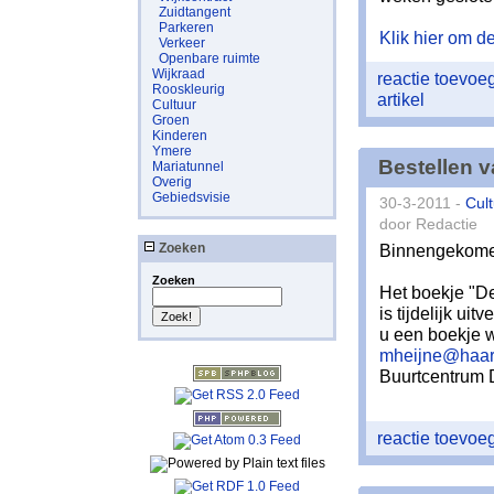
Zuidtangent
Parkeren
Klik hier om de 
Verkeer
Openbare ruimte
Wijkraad
reactie toevo
Rooskleurig
artikel
Cultuur
Groen
Kinderen
Ymere
Bestellen v
Mariatunnel
Overig
Gebiedsvisie
30-3-2011 -
Cul
door Redactie
Zoeken
Binnengekomen
Zoeken
Het boekje "D
is tijdelijk u
u een boekje w
mheijne@haarl
Buurtcentrum D
reactie toevo