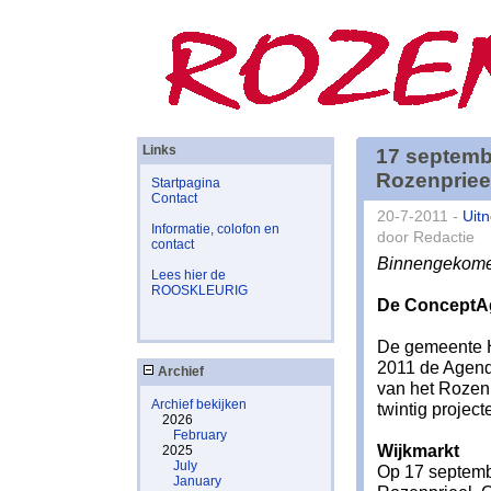
Links
17 septemb
Rozenpriee
Startpagina
Contact
20-7-2011 -
Uitn
Informatie, colofon en
door Redactie
contact
Binnengekomen
Lees hier de
ROOSKLEURIG
De ConceptAg
De gemeente H
2011 de Agend
Archief
van het Rozenp
Archief bekijken
twintig projec
2026
February
Wijkmarkt
2025
July
Op 17 septemb
January