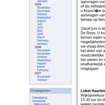
January
aanvragen voor
2009
of als zelfsta
December
u financi�le p
November
October
aanvragen van 
September
beroep op hen
August
July
June
Vanaf juni is d
May
De Roos. U ku
April
binnen lopen v
March
February
mogelijkheden 
January
uw vraag direc
2008
het doen van 
December
November
noodzakelijke 
October
het advies en 
September
August
onafhankelijk 
March
omgegaan.
February
2007
November
October
Loket Haarle
Categorieen
Wijkspreekuur
Uitnodiging
15.30 uur (in 
Gemeente
weken geslote
Wijkcontract