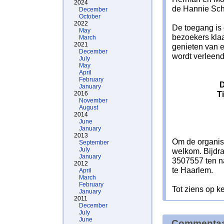
2024
de Hannie Scha
December
October
2022
De toegang is 
May
bezoekers kla
March
2021
genieten van 
December
wordt verleen
July
May
April
February
D
January
T
2016
November
August
2014
June
January
2013
Om de organisa
September
July
welkom. Bijdr
January
3507557 ten n
2012
te Haarlem.
April
March
February
Tot ziens op k
January
2011
December
July
June
Commenta