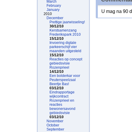
March
February
January
U mag na 90 d
2010
December
Prettige jaarwisseling!
30/12/10
Kerstsamenzang
Frederikspark 2010
15/12/10
Invoering digtale
parkeerschijf vier
maanden uitgesteld
15/12/10
Reacties op concept
gebiedsvisie
Rozenprieel
14/12/10
Een bolderkar voor
Peuterspeelzaal
Beertje Bas!
03/12/10
Eindrapportage
wijkcontract
Rozenprieel en
reacties
bewonersavond
gebiedsvisie
03/12/10
November
October
September