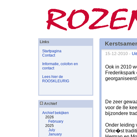
Links
Kerstsamen
Startpagina
15-12-2010 -
Ui
Contact
Informatie, colofon en
Ook in 2010 w
contact
Frederikspark
Lees hier de
georganiseerd
ROOSKLEURIG
De zeer gewaar
Archief
voor de 8e ke
bijzondere tra
Archief bekijken
2026
February
Onder leiding
2025
July
Orke�st tradit
January
Herman en Mon