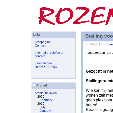
Links
Stalling vo
Startpagina
14-3-2012 -
Over
Contact
Informatie, colofon en
Ingezonden ber
contact
Lees hier de
ROOSKLEURIG
Gezocht in he
Stallingsruimt
Archief
Wie kan mij he
Archief bekijken
wonen zelf met 
2026
geen plek voor 
February
2025
huren!
July
Reacties graag
January