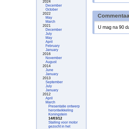
2024
December
October
2022
Commentaa
May
March
2021
U mag na 90 da
December
July
May
April
February
January
2016
November
August
2014
June
January
2013
September
July
January
2012
April
March
Presentatie ontwerp
herontwikkeling
Koningstein
14/03/12
Stalling voor motor
gezocht in het