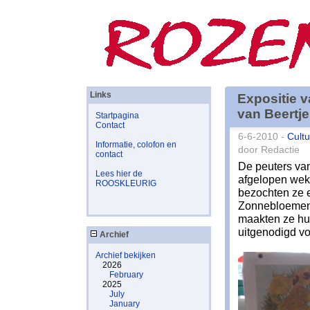
Links
Expositie 
van Beertj
Startpagina
Contact
6-6-2010 -
Cultu
Informatie, colofon en
door Redactie
contact
De peuters van
Lees hier de
afgelopen weken
ROOSKLEURIG
bezochten ze 
Zonnebloemen 
maakten ze hu
uitgenodigd vo
Archief
Archief bekijken
2026
February
2025
July
January