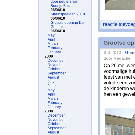
door peuters van
Beertje Bas
06/06/10
Straatspeeldag 2010
06/06/10
Grootse opening De
reactie toevo
Greiner
06/06/10
May
April
Grootse op
March
February
January
6-6-2010 -
Gem
2009
door Redactie
December
November
Op 26 mei werd
October
voormalige hu
September
feest van met
August
July
volgde een zon
June
de kinderen w
May
hen een gewel
April
March
February
January
2008
December
November
October
September
August