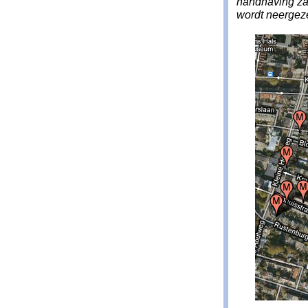
handhaving zal 
wordt neergeze