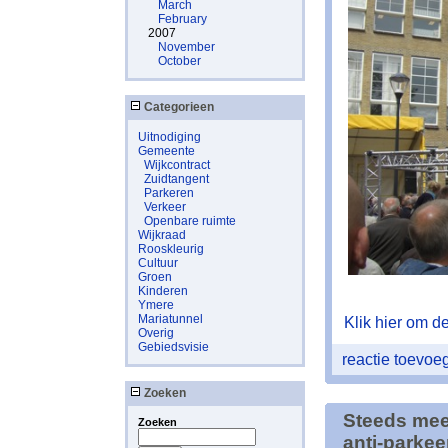
March
February
2007
November
October
Categorieen
Uitnodiging
Gemeente
Wijkcontract
Zuidtangent
Parkeren
Verkeer
Openbare ruimte
Wijkraad
Rooskleurig
Cultuur
Groen
Kinderen
Ymere
Mariatunnel
Klik hier om de 
Overig
Gebiedsvisie
reactie toevo
Zoeken
Steeds mee
Zoeken
anti-parkee