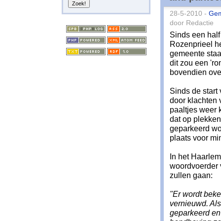
28-5-2010 -
Ge
door Redactie
Sinds een half
Rozenprieel he
gemeente staan
dit zou een 'r
bovendien over
Sinds de start
door klachten
paaltjes weer
dat op plekken
geparkeerd word
plaats voor mi
In het Haarle
woordvoerder 
zullen gaan:
"Er wordt bek
vernieuwd. Als
geparkeerd en 