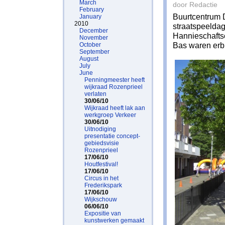
March
door Redactie
February
Buurtcentrum D
January
2010
straatspeeldag
December
Hannieschaftsc
November
Bas waren erbi
October
September
August
July
June
Penningmeester heeft
wijkraad Rozenprieel
verlaten
30/06/10
Wijkraad heeft lak aan
werkgroep Verkeer
30/06/10
Uitnodiging
presentatie concept-
gebiedsvisie
Rozenprieel
17/06/10
Houtfestival!
17/06/10
Circus in het
Frederikspark
17/06/10
Wijkschouw
06/06/10
Expositie van
kunstwerken gemaakt