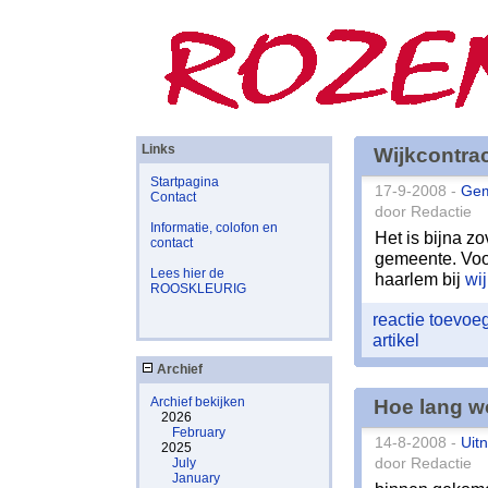
Links
Wijkcontra
Startpagina
17-9-2008 -
Ge
Contact
door Redactie
Informatie, colofon en
Het is bijna zo
contact
gemeente. Voo
Lees hier de
haarlem bij
wij
ROOSKLEURIG
reactie toevo
artikel
Archief
Archief bekijken
Hoe lang w
2026
February
14-8-2008 -
Uit
2025
July
door Redactie
January