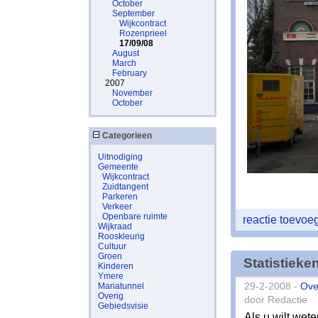
October
September
Wijkcontract
Rozenprieel
17/09/08
August
March
February
2007
November
October
Categorieen
Uitnodiging
Gemeente
Wijkcontract
Zuidtangent
Parkeren
Verkeer
Openbare ruimte
reactie toevo
Wijkraad
Rooskleurig
Cultuur
Groen
Statistieke
Kinderen
Ymere
Mariatunnel
29-2-2008 -
Ove
Overig
door Redactie
Gebiedsvisie
Als u wilt wet