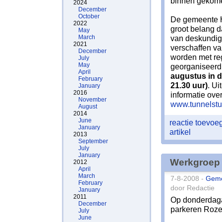
binnen gekome
2024
December
October
De gemeente H
2022
groot belang d
May
March
van deskundige
2021
verschaffen va
December
worden met re
July
May
georganiseerd.
April
augustus in d
February
21.30 uur)
. Ui
January
2016
informatie ove
November
www.tunnelstu
August
2014
June
reactie toevo
January
artikel
2013
September
July
January
Werkgroep 
2012
April
March
7-8-2008 -
Gem
February
door Redactie
January
2011
Op donderdaga
December
parkeren Rozen
July
June