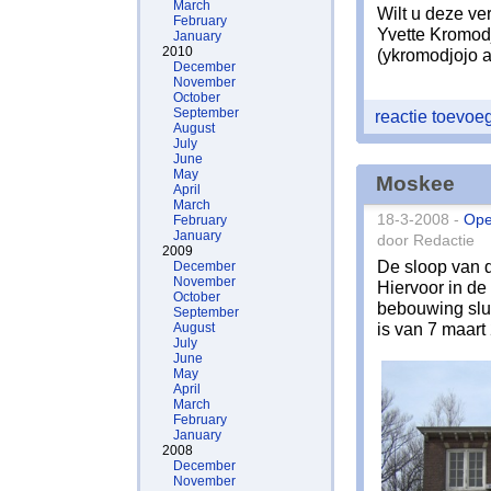
March
Wilt u deze ve
February
Yvette Kromod
January
2010
(ykromodjojo a
December
November
October
September
reactie toevo
August
July
June
May
Moskee
April
March
18-3-2008 -
Ope
February
January
door Redactie
2009
De sloop van 
December
November
Hiervoor in d
October
bebouwing slu
September
is van 7 maart
August
July
June
May
April
March
February
January
2008
December
November