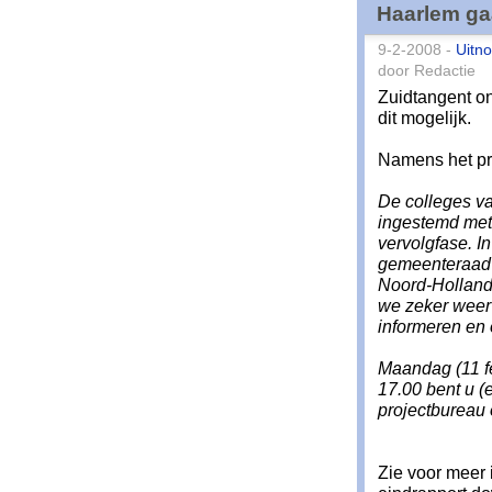
Haarlem gaa
9-2-2008 -
Uitno
door Redactie
Zuidtangent on
dit mogelijk.
Namens het pr
De colleges v
ingestemd met 
vervolgfase. In
gemeenteraad 
Noord-Holland.
we zeker weer
informeren en
Maandag (11 fe
17.00 bent u (
projectbureau 
Zie voor meer 