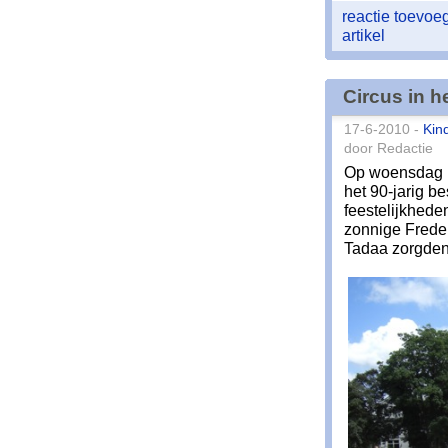
reactie toevo
artikel
Circus in h
17-6-2010 -
Kin
door Redactie
Op woensdag 16
het 90-jarig b
feestelijkhede
zonnige Freder
Tadaa zorgden