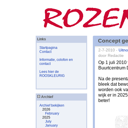
Links
Concept ge
Startpagina
2-7-2010 -
Uitno
Contact
door Redactie
Informatie, colofon en
Op 1 juli 2010
contact
Buurtcentrum 
Lees hier de
ROOSKLEURIG
Na de present
bleek dat bew
worden ook va
wijk er in 202
Archief
beter!
Archief bekijken
2026
February
2025
July
January