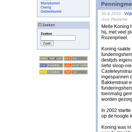
Penningmee
Mariatunnel
Overig
Gebiedsvisie
30-6-2010 -
Wij
door Redactie
Zoeken
Melle Koning h
hij, met veel p
Zoeken
Rozenprieel.
Koning raakte b
funderingsher
destijds eigen
liefst sloop-
Casteleynstraa
ingespannen da
Bakkerstraat 
funderingsher
toenmalig gem
worden gezorg
In 2002 startt
op de hoogte t
Koning was in 