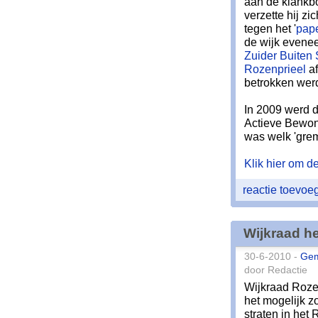
aan de klankb
verzette hij 
tegen het '
pape
de wijk evenee
Zuider Buiten
Rozenprieel
af
betrokken werd
In 2009 werd d
Actieve Bewo
was welk 'grem
Klik hier om de 
reactie toevo
Wijkraad he
30-6-2010 -
Ge
door Redactie
Wijkraad Roze
het mogelijk z
straten in het