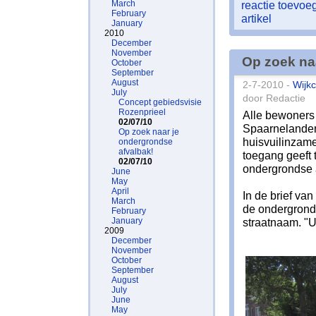
March
reactie toevo
February
artikel
January
2010
December
November
Op zoek na
October
September
August
2-7-2010 -
Wijkc
July
door Redactie
Concept gebiedsvisie
Rozenprieel
Alle bewoners
02/07/10
Spaarnelanden
Op zoek naar je
huisvuilinzam
ondergrondse
afvalbak!
toegang geeft
02/07/10
ondergrondse a
June
May
April
In de brief va
March
de ondergronds
February
January
straatnaam. "U
2009
December
November
October
September
August
July
June
May