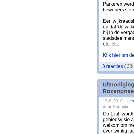
Parkeren werd
bewoners stem
Een wijkraadsl
op dat 'de wij
hij in de ver
stadsdeelmanag
etc. etc.
Klik hier om de 
3 reacties
( 33
Uitnodiging
Rozenpriee
17-6-2010 -
Uit
door Redactie
Op 1 juli word
gebiedsvisie a
welkom om mee 
over twintig j