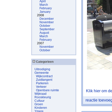
April
March
February
January
2008
December
November
October
September
August
March
February
2007
November
October
Categorieen
Uitnodiging
Gemeente
Wijkcontract
Zuidtangent
Parkeren
Verkeer
Openbare ruimte
Klik hier om de 
Wijkraad
Rooskleurig
reactie toevo
Cultuur
Groen
Kinderen
Ymere