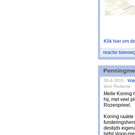
Klik hier om de 
reactie toevo
Penningmee
30-6-2010 -
Wij
door Redactie
Melle Koning h
hij, met veel p
Rozenprieel.
Koning raakte b
funderingsher
destijds eigen
liefst sloop-