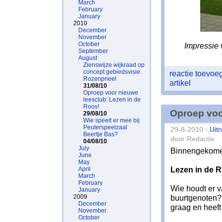
March
February
January
2010
December
November
October
Impressie 
September
August
Zienswijze wijkraad op
concept gebiedsvisie
reactie toevo
Rozenprieel
artikel
31/08/10
Oproep voor nieuwe
leesclub: Lezen in de
Roos!
Oproep voo
29/08/10
Wie speelt er mee bij
Peuterspeelzaal
29-8-2010 -
Uit
Beertje Bas?
door Redactie
04/08/10
July
Binnengekomen
June
May
Lezen in de 
April
March
February
Wie houdt er v
January
2009
buurtgenoten? 
December
graag en heeft
November
October