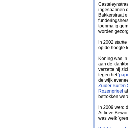
Casteleynstraa
ingespannen da
Bakkerstraat 
funderingsher
toenmalig gem
worden gezorg
In 2002 startt
op de hoogte t
Koning was in 
aan de klankb
verzette hij 
tegen het '
pape
de wijk evenee
Zuider Buiten
Rozenprieel
af
betrokken werd
In 2009 werd d
Actieve Bewo
was welk 'grem