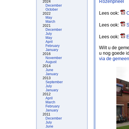
Rozenprieel
2024
December
October
Lees ook:
C
2022
May
March
Lees ook:
S
2021
December
July
Lees ook:
E
May
April
February
Wilt u de geme
January
u nog goede i
2016
November
via de gemeent
August
2014
June
January
2013
September
July
January
2012
April
March
February
January
2011
December
July
June