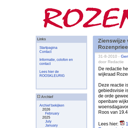
Links
Zienswijze 
Rozenpriee
Startpagina
Contact
31-8-2010 -
Ge
Informatie, colofon en
door Redactie
contact
De redactie he
Lees hier de
wijkraad Rozen
ROOSKLEURIG
Deze reactie i
gebiedsvisie i
de orde gewees
Archief
openbare wijkr
Archief bekijken
woensdagavond
2026
Roos van 19.45
February
2025
July
Lees hier:
1
January