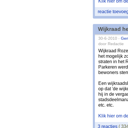
Klik hier om de 
reactie toevo
Wijkraad he
30-6-2010 -
Ge
door Redactie
Wijkraad Roze
het mogelijk z
straten in het
Parkeren werd
bewoners stem
Een wijkraadsl
op dat 'de wij
hij in de ver
stadsdeelmanag
etc. etc.
Klik hier om de 
3 reacties
( 33