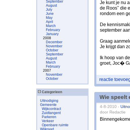
September
Je kunt je nu 
August
de Roos" die 
July
rondom een gel
June
May
April
De kennismaki
March
september aans
February
January
2008
Graag aanmeld
December
Je krijgt dan z
November
October
September
Ik hoop van de 
August
March
groet, Joc� 
February
2007
November
October
reactie toevo
Categorieen
Wie speelt 
Uitnodiging
Gemeente
4-8-2010 -
Uitno
Wijkcontract
door Redactie
Zuidtangent
Parkeren
Binnengekomen
Verkeer
Openbare ruimte
Wijkraad